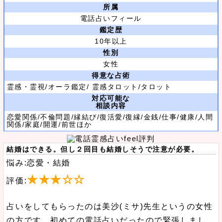
所属
電話占いフィール
鑑定歴
10年以上
性別
女性
得意な占術
霊感・霊視/オーラ鑑定/ 霊感タロット/タロット
対応可能な
相談内容
恋愛関係/不倫問題/縁結び/復活愛/復縁/金銭/仕事/健康/人間
関係/家庭/開運/前世ほか
結婚はできる。但し２回目も結婚しそうで注意が必要。
悩み:恋愛・結婚
★★★☆☆
評価:
占いをしてもらったのは美沙(ミサ)先生というの女性
の方です。初めての電話占いだったので緊張しまし