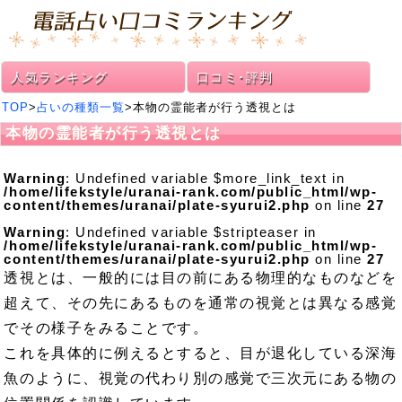
人気ランキング
口コミ･評判
TOP
>
占いの種類一覧
>本物の霊能者が行う透視とは
本物の霊能者が行う透視とは
Warning
: Undefined variable $more_link_text in
/home/lifekstyle/uranai-rank.com/public_html/wp-
content/themes/uranai/plate-syurui2.php
on line
27
Warning
: Undefined variable $stripteaser in
/home/lifekstyle/uranai-rank.com/public_html/wp-
content/themes/uranai/plate-syurui2.php
on line
27
透視とは、一般的には目の前にある物理的なものなどを
超えて、その先にあるものを通常の視覚とは異なる感覚
でその様子をみることです。
これを具体的に例えるとすると、目が退化している深海
魚のように、視覚の代わり別の感覚で三次元にある物の