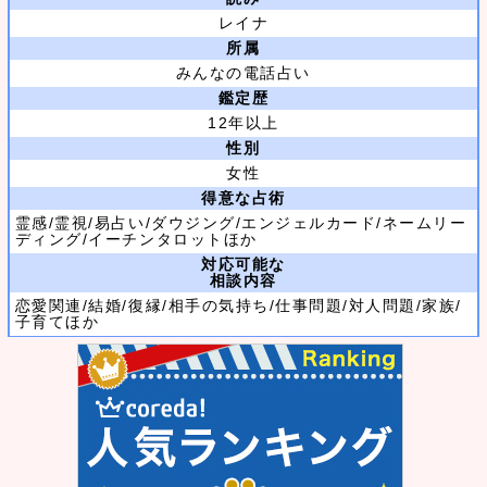
レイナ
所属
みんなの電話占い
鑑定歴
12年以上
性別
女性
得意な占術
霊感/霊視/易占い/ダウジング/エンジェルカード/ネームリー
ディング/イーチンタロットほか
対応可能な
相談内容
恋愛関連/結婚/復縁/相手の気持ち/仕事問題/対人問題/家族/
子育てほか